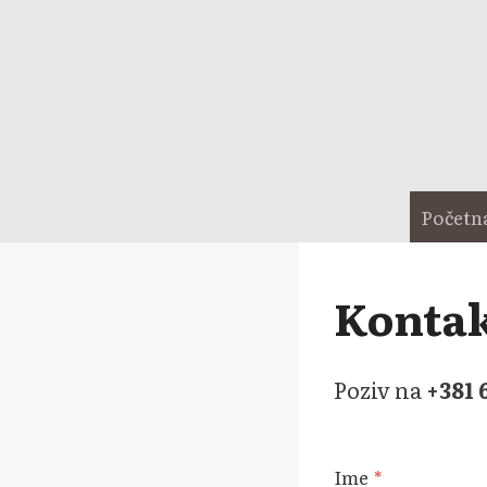
Skip
to
content
Početn
Kontak
Poziv na
+381 
Ime
*